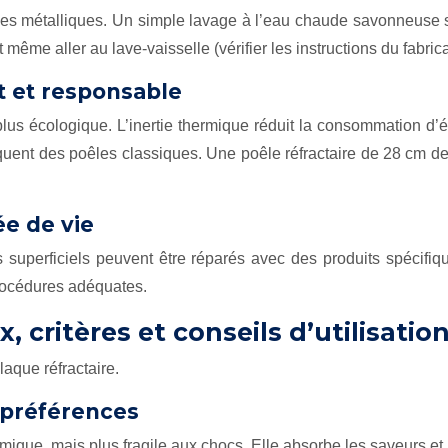
ponges métalliques. Un simple lavage à l’eau chaude savonneuse
même aller au lave-vaisselle (vérifier les instructions du fabrica
t et responsable
plus écologique. L’inertie thermique réduit la consommation d’
équent des poêles classiques. Une poêle réfractaire de 28 cm d
ée de vie
uperficiels peuvent être réparés avec des produits spécifiqu
 procédures adéquates.
x, critères et conseils d’utilisatio
laque réfractaire.
 préférences
rmique, mais plus fragile aux chocs. Elle absorbe les saveurs et 