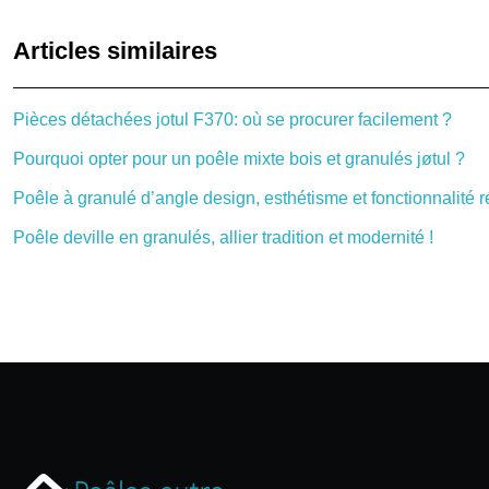
Articles similaires
Pièces détachées jotul F370: où se procurer facilement ?
Pourquoi opter pour un poêle mixte bois et granulés jøtul ?
Poêle à granulé d’angle design, esthétisme et fonctionnalité r
Poêle deville en granulés, allier tradition et modernité !