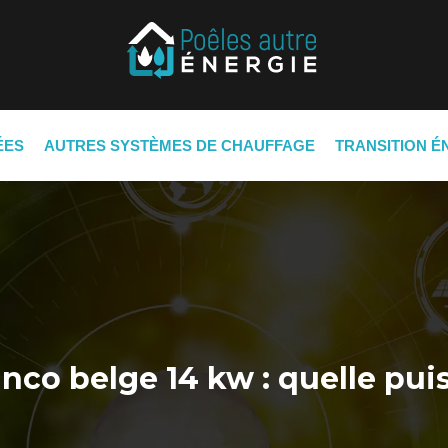
ÉES
AUTRES SYSTÈMES DE CHAUFFAGE
TRANSITION É
anco belge 14 kw : quelle pui