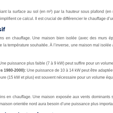
pliant la surface au sol (en m²) par la hauteur sous plafond (
plifient ce calcul. Il est crucial de différencier le chauffage d’
if
esoins en chauffage. Une maison bien isolée (avec des murs ép
re la température souhaitée. À l’inverse, une maison mal isol
Une puissance plus faible (7 à 9 kW) peut suffire pour un volum
s 1980-2000):
Une puissance de 10 à 14 kW peut être adaptée
re (15 kW et plus) est souvent nécessaire pour un volume équi
besoins en chauffage. Une maison exposée aux vents dominants 
ne maison orientée nord aura besoin d’une puissance plus import